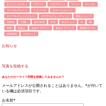
ピンクミルクティ
フラワー
フロアマット
マット
マーブル
マーブルグリーン
ミライース
モカチョコレート
ロイヤルチェックグレー
ロイヤルチェックレッド
優良ショップ
北欧柄
可愛い
楽天市場
水玉
水玉チョコ
犬
猫
肉球
足あと
足あとブラウン
足あとブラック
車検証ケース
送料無料
２点セット
お知らせ
写真を投稿する
あなたのカーライフ空間を投稿してみませんか？
メールアドレスが公開されることはありません。*が付いて
いる欄は必須項目です。
お名前*