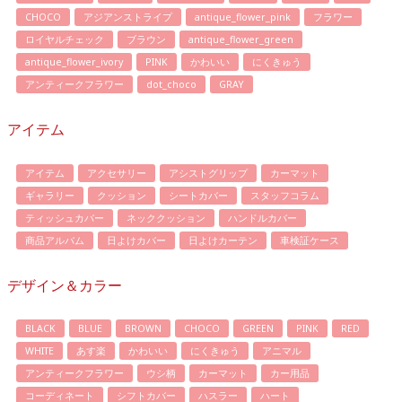
CHOCO
アジアンストライプ
antique_flower_pink
フラワー
ロイヤルチェック
ブラウン
antique_flower_green
antique_flower_ivory
PINK
かわいい
にくきゅう
アンティークフラワー
dot_choco
GRAY
アイテム
アイテム
アクセサリー
アシストグリップ
カーマット
ギャラリー
クッション
シートカバー
スタッフコラム
ティッシュカバー
ネッククッション
ハンドルカバー
商品アルバム
日よけカバー
日よけカーテン
車検証ケース
デザイン＆カラー
BLACK
BLUE
BROWN
CHOCO
GREEN
PINK
RED
WHITE
あす楽
かわいい
にくきゅう
アニマル
アンティークフラワー
ウシ柄
カーマット
カー用品
コーディネート
シフトカバー
ハスラー
ハート