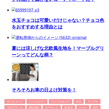
水玉チョコは可愛いだけじゃない？チョコ色
をおすすめする理由とは
夏には涼しげな北欧風生地を！マーブルグリ
ーンってどんな柄？
そろそろお車の日よけ対策を！
カーキュート
シートカバー
ハンドルカバー
水玉
アニマル
フロアマット
BROWN
カーマット
BLACK
ハート
RED