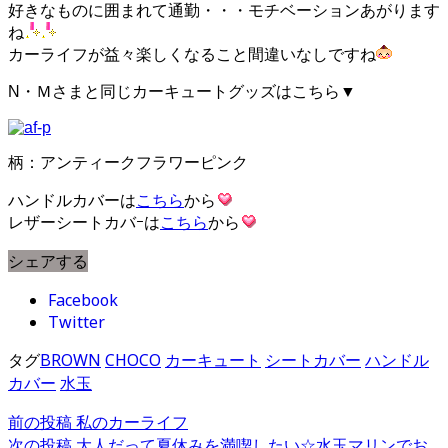
好きなものに囲まれて通勤・・・モチベーションあがります
ね
カーライフが益々楽しくなること間違いなしですね
N・Ｍさまと同じカーキュートグッズはこちら▼
柄：アンティークフラワーピンク
ハンドルカバーは
こちら
から
レザーシートカバｰは
こちら
から
シェアする
Facebook
Twitter
タグ
BROWN
CHOCO
カーキュート
シートカバー
ハンドル
カバー
水玉
前の投稿
私のカーライフ
次の投稿
大人だって夏休みを満喫したい☆水玉マリンでお