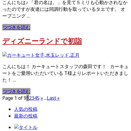
こんにちは♪ 「君の名は。」を見て５ミリも心動かされなか
ったのですが友達には同調行動を取っているタエです。 オ
ープニング …
つづきを読む
ディズニーランドで初詣
こんにちは！ カーキュートスタッフの森田です！ カーキュ
ートをご愛用いただいている T様よりレポートいただきまし
た！ …
つづきを読む
Page 1 of 9
1
2
3
4
5
»
...
Last »
人気の投稿
最新の投稿