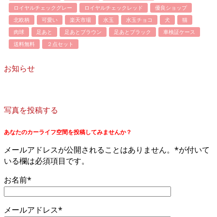
ロイヤルチェックグレー
ロイヤルチェックレッド
優良ショップ
北欧柄
可愛い
楽天市場
水玉
水玉チョコ
犬
猫
肉球
足あと
足あとブラウン
足あとブラック
車検証ケース
送料無料
２点セット
お知らせ
写真を投稿する
あなたのカーライフ空間を投稿してみませんか？
メールアドレスが公開されることはありません。*が付いて
いる欄は必須項目です。
お名前*
メールアドレス*