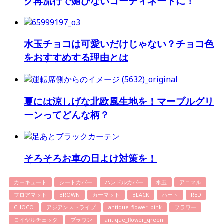
ク再流行で媚びないコーディネートに！
水玉チョコは可愛いだけじゃない？チョコ色
をおすすめする理由とは
夏には涼しげな北欧風生地を！マーブルグリ
ーンってどんな柄？
そろそろお車の日よけ対策を！
カーキュート
シートカバー
ハンドルカバー
水玉
アニマル
フロアマット
BROWN
カーマット
BLACK
ハート
RED
CHOCO
アジアンストライプ
antique_flower_pink
フラワー
ロイヤルチェック
ブラウン
antique_flower_green