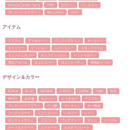
antique_flower_ivory
PINK
かわいい
にくきゅう
アンティークフラワー
dot_choco
GRAY
アイテム
アイテム
アクセサリー
アシストグリップ
カーマット
ギャラリー
クッション
シートカバー
スタッフコラム
ティッシュカバー
ネッククッション
ハンドルカバー
商品アルバム
日よけカバー
日よけカーテン
車検証ケース
デザイン＆カラー
BLACK
BLUE
BROWN
CHOCO
GREEN
PINK
RED
WHITE
あす楽
かわいい
にくきゅう
アニマル
アンティークフラワー
ウシ柄
カーマット
カー用品
コーディネート
シフトカバー
ハスラー
ハート
ピンクミルクティ
フラワー
フロアマット
マット
マーブル
マーブルグリーン
ミライース
モカチョコレート